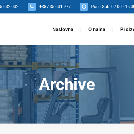
5 632 032
+387 35 631 977
Pon - Sub: 07:00 - 16:0
Naslovna
O nama
Proiz
Archive